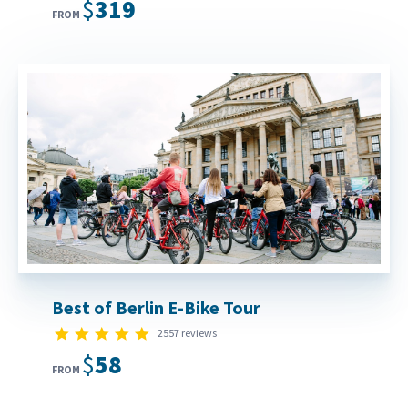
$319
FROM
Best of Berlin E-Bike Tour
4.9 star rating
2557 reviews
$58
FROM