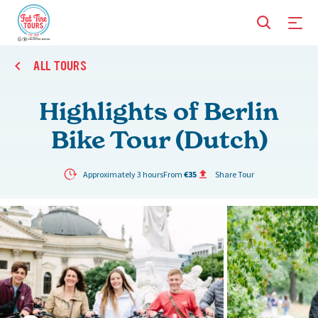
ALL TOURS
Highlights of Berlin
Bike Tour (Dutch)
Approximately 3 hours
From
€35
Share Tour