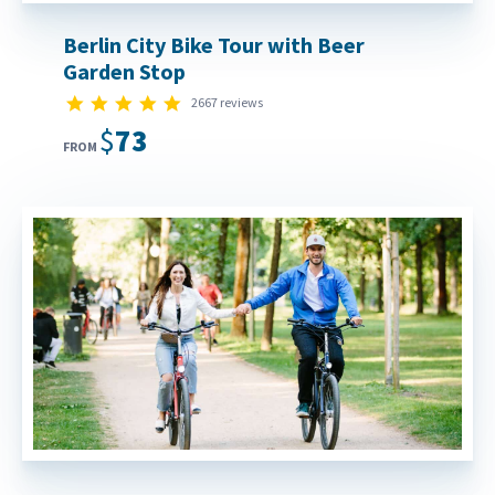
Berlin City Bike Tour with Beer
Garden Stop
4.9 star rating
2667 reviews
$73
FROM