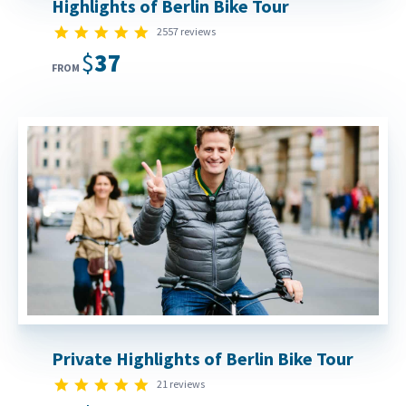
Highlights of Berlin Bike Tour
4.9 star rating
2557 reviews
$37
FROM
Private Highlights of Berlin Bike Tour
4.9 star rating
21 reviews